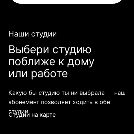
GO / FITNESS Оптиков
ул. Оптиков, д. 34, корп. 1
Наша философия
Стремимся к тому,
чтобы каждый
тренер
смог помочь вам
построить тело
мечты без ущерба
для здоровья