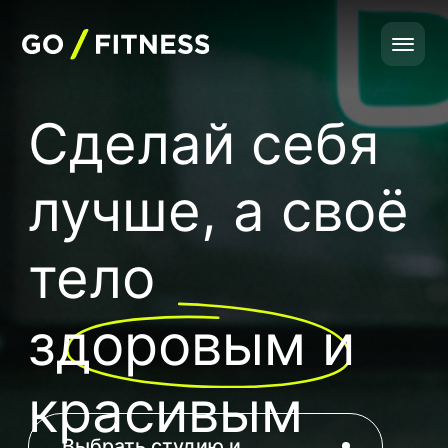
Сделай себя
лучше, а своё
тело
здоровым и
красивым
Выбрать студию и
записаться
Перезвонить вам?
Сеть фитнес-студий персональных
и групповых тренировок для девушек