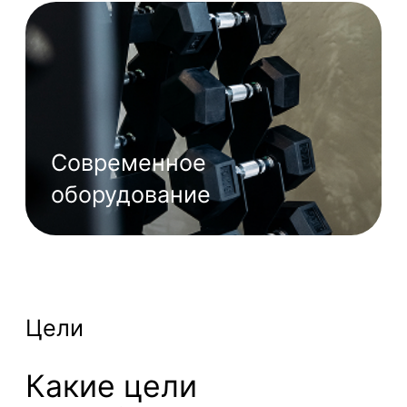
Плавные движения,
здоровые, мобильные
суставы и связки,
хорошая растяжка и
даже шпагат — всё
возможно!
Здоровая спина
Продуманные и мягкие
тренировки позволят
укрепить мышечный