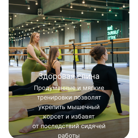
Мягкая
тренировка
Пилатес
Персональные
тренировки
На пробном занятии тренер проведёт
диагностику вашей физической
подготовки, обсудит цели занятий и
составит индивидуальный план