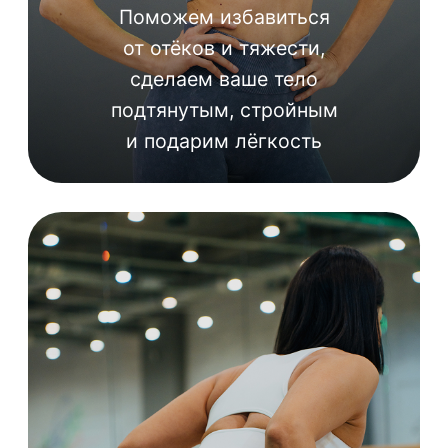
Силовая
тренировка
Ягодицы + пресс
Силовая
тренировка
Функциональная
тренировка
Силовая
тренировка