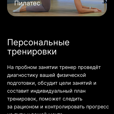
Очень приятная студия недалеко
от дома. Нравится, что есть
разнообразие тренировок, можно
выбрать, что нравиться больше
и чередовать нагрузку. Нравится,
что очень чисто, есть душевые
кабинки с уходовыми средствами,
полотенца. Ничего лишнего носить
с собой не надо, очень удобно.
Приветливые и внимательные
администраторы💫
Яна С.
17 июня 2025
Зал, в котором есть всё для
хорошей тренировки
и её комфортного завершения.