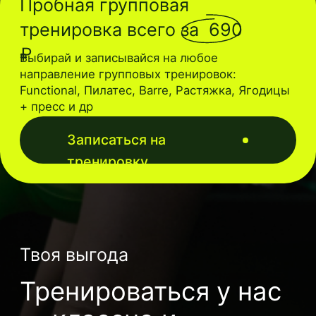
Твоя выгода
Тренироваться у нас
— классно и
выгодно
Скидка на абонемент
в день пробной
тренировки
–10%
Тренируйся с нами
всего от
416