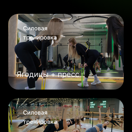
Ваши преимущества
Всё это —
Индивидуальный подход
даже на групповых
тренировках
Тренировки проходят
в небольших группах, поэтому
тренер уделяет внимание каждой,
помогает с подбором