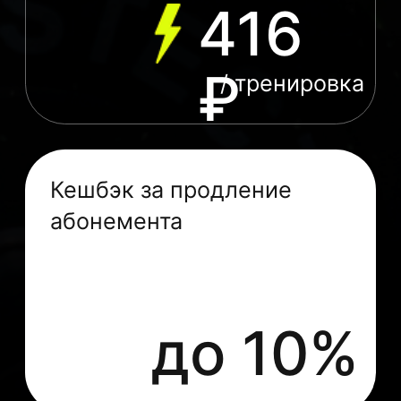
Какую бы студию ты ни выбрала — наш
абонемент позволяет ходить в обе
студии.
Студии на карте
GO / FITNESS
Комендантский
Комендантский проспект, д.58,
к1