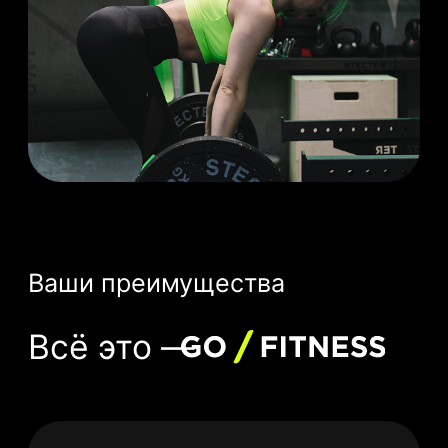
и записывайся
на пробную
тренировку
со скидкой 55%
Расписание тренировок
Знакомство с тренерами
Запись в 1 клик
Напоминания о тренировках
Покупка и продление абонемента