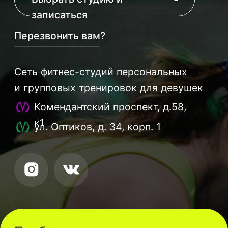
Комендантский
Комендантский проспект, д.58,
к1
Оптиков
ул. Оптиков, д. 34, корп. 1
Пробная групповая
тренировка всего за 690
₽
Выбирай и записывайся на любое
направление групповых тренировок:
Functional, Пилатес, Barre, Растяжка, Ягодицы
+ пресс и др
Записаться на
тренировку