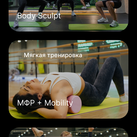
активный отдых вне
студии и outdoor-
тренировки
Классное женское
комьюнити, лекции
и мастер-классы
Мы дружим с нашими клиентами,
общаемся, проводим каждый
месяц различные лекции
и мастер-классы в нашей студии
на темы, интересные девушкам.