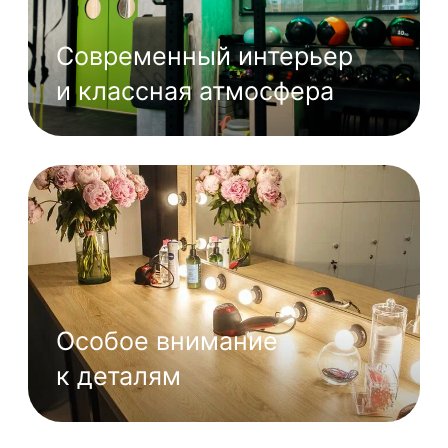
Рельеф и набор мышц
Упругие, подтянутые
ягодицы, плоский живот
и крепкие плечи уже
совсем близко
Гибкость