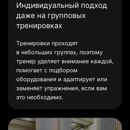
Главная
Направления
Абонементы
Расписание
О студии
Контакты
Филиалы
Комендантский 58
Оптиков 34