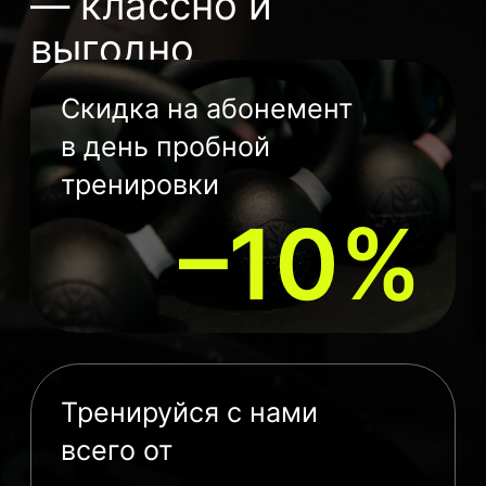
₽
/ тренировка
Кешбэк за продление
абонемента
до 10%
Наши студии
Выбери студию
поближе к дому
или работе