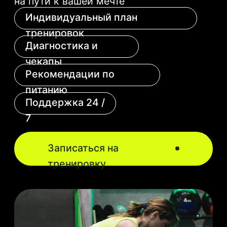
Впервые я не таскаю с собой
огромную сумку, потому что здесь
можно взять чистое полотенце,
в душе есть дозаторы с шампунем,
кондиционером для волос и гелем
для душа. В туалете все
необходимые средства гигиены.
В студии есть просторная зона
ожидания, кулер с водой, можно
попить чай/кофе.
Таня К
9 июля 2025
Скачивай наше
мобильное
приложение