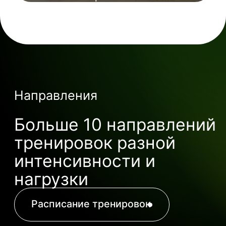
тренировок, поможет следить
за рационом и контролировать прогресс
Все направления групповых
на пути к вашей мечте
тренировок
Индивидуальный план
тренировок
Диагностика и
чекапы
Рекомендации по
питанию
Поддержка 24 /
7
Записаться на
тренировку