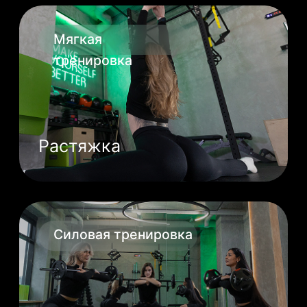
На тренировке вам понадобится
только спортивная форма и обувь.
Всё остальное есть у нас:
полотенца, средства для душа
и гигиены. Наши заботливые
администраторы угостят
вас вкусным кофе, чаем и всегда
поддержат разговор на любую
тему.
Выезды на природу,