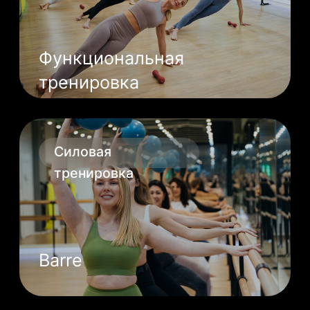
оборудования и адаптирует или
заменяет упражнения, если вам
это необходимо.
Просторные залы,
панорамные окна
и эстетичный интерьер
Всё включено