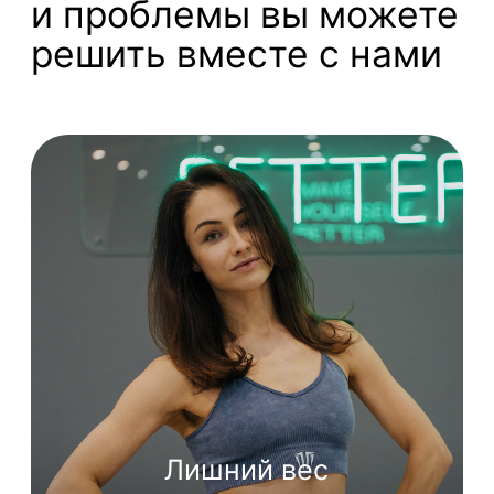
корсет и избавят
от последствий сидячей
работы
Направления
Больше 10 направлений
тренировок разной
интенсивности и
нагрузки
Расписание тренировок