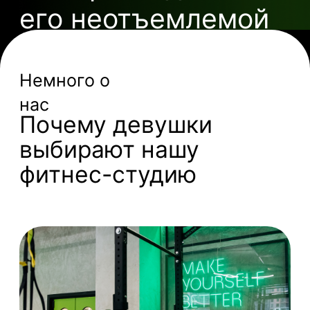
Лишний вес
Поможем избавиться
от отёков и тяжести,
сделаем ваше тело
подтянутым, стройным
и подарим лёгкость